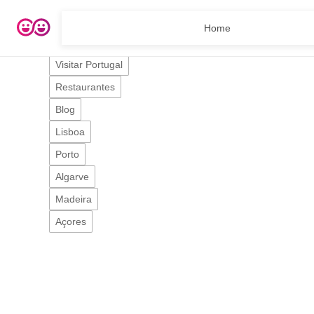
Home
Home
Roteiros
Visitar Portugal
Restaurantes
Blog
Lisboa
Porto
Algarve
Madeira
Açores