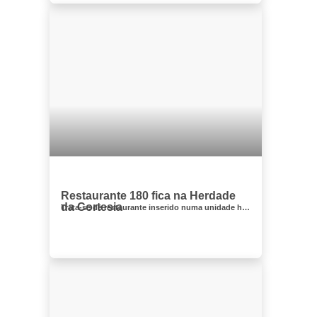
Restaurante 180 fica na Herdade
da Cortesia
Trata-se de restaurante inserido numa unidade hoteleira, com uma frequência de clientela relativamente baixa, sobretudo aos almoços. Tem ...