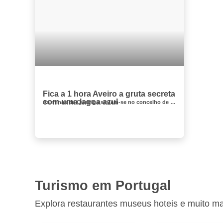
Fica a 1 hora Aveiro a gruta secreta
com uma lagoa azul
As minas de Queiriga situam-se no concelho de Vila Nova de Paiva e são um autêntico tesouro por descobrir. São desconhecidas pela ...
Turismo em Portugal
Explora restaurantes museus hoteis e muito m