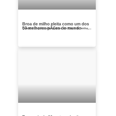
Broa de milho eleita como um dos
50 melhores pÃ£es do mundo
Quando os pães são cozidos em forno de lenha, um arquipélago de estilhaços de farinha expande-se sobre as ranhuras profund...