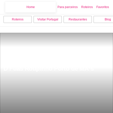
Home
Home
Para parceiros
Roteiros
Favoritos
Roteiros
Visitar Portugal
Restaurantes
Blog
Castelo de Porto de MÃ³s Castelo de 
D Fuas Roupinho Porto de MÃ³s