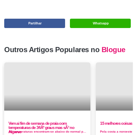
Partilhar
Whatsapp
Outros Artigos Populares no
Blogue
Vem ai fim de semana de praia com
15 melhores coisas p
temperaturas de 34Âº graus mas sÃ³ no
Algarve
As temperaturas encontram-se abaixo do normal para a época do ano, mas o fim de semana já vai ter calor a sério esperam-se entre ...