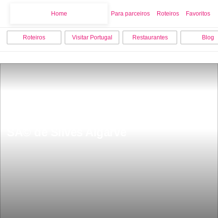
Home
Home
Para parceiros
Roteiros
Favoritos
Roteiros
Visitar Portugal
Restaurantes
Blog
SÃ© de Silves Algarve