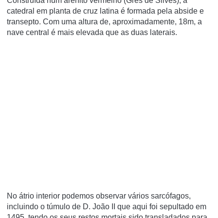
Construída num arenito vermelho (Grés de Silves), a
catedral em planta de cruz latina é formada pela abside e
transepto. Com uma altura de, aproximadamente, 18m, a
nave central é mais elevada que as duas laterais.
No átrio interior podemos observar vários sarcófagos,
incluindo o túmulo de D. João II que aqui foi sepultado em
1495, tendo os seus restos mortais sido transladados para