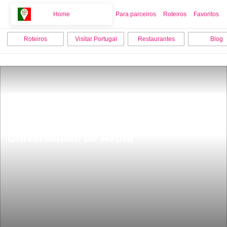
Home
Home
Para parceiros
Roteiros
Favoritos
Roteiros
Visitar Portugal
Restaurantes
Blog
Universidade de Ãvora