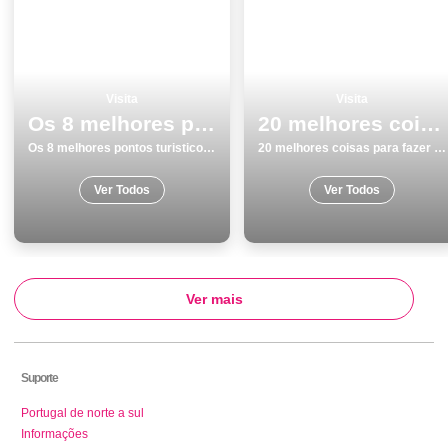
Visita
Visita
Os 8 melhores pontos turisticos para visitar em GuimarÃ£es
20 melhores coisas para fazer no inverno em Coimbra
Os 8 melhores pontos turisticos para visitar em GuimarÃ£es
20 melhores coisas para fazer no inverno em Coimbra
Ver Todos
Ver Todos
Ver mais
Suporte
Portugal de norte a sul
Informações