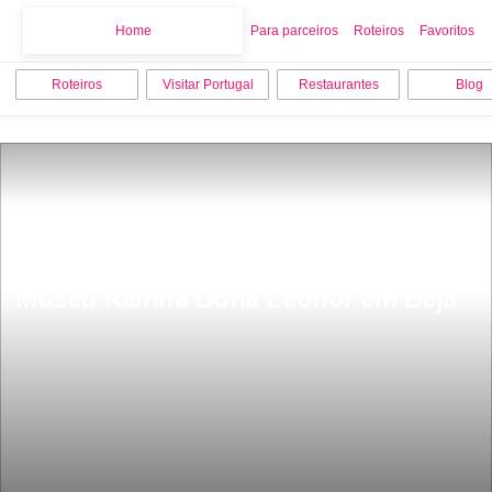
Home
Home
Para parceiros
Roteiros
Favoritos
Roteiros
Visitar Portugal
Restaurantes
Blog
Museu Rainha Dona Leonor em Beja