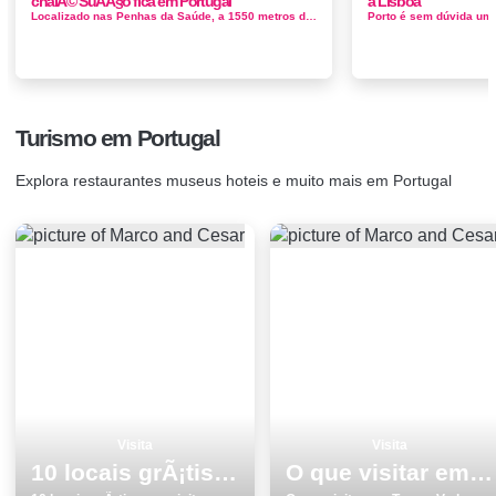
chalÃ© SuÃ­Ã§o fica em Portugal
a Lisboa
Localizado nas Penhas da Saúde, a 1550 metros de altitude, em pleno coração do Parque Natural da Serra da Estrela, o Luna Ho...
Turismo em Portugal
Explora restaurantes museus hoteis e muito mais em Portugal
Visita
Visita
10 locais grÃ¡tis para visitar em Torres Vedras
O que visitar em Torres Vedras os 7 melhores locais