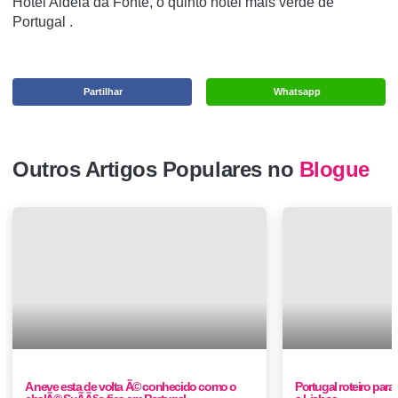
Hotel Aldeia da Fonte, o quinto hotel mais verde de
Portugal
.
Partilhar
Whatsapp
Outros Artigos Populares no
Blogue
A neve esta de volta Ã© conhecido como o
Portugal roteiro para