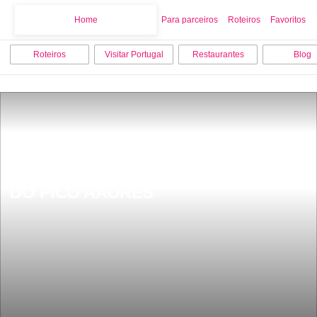
Home
Home
Para parceiros
Roteiros
Favoritos
Roteiros
Visitar Portugal
Restaurantes
Blog
ALDEIA DA FONTE HOTEL NA ILHA 
DO PICO AÃORES