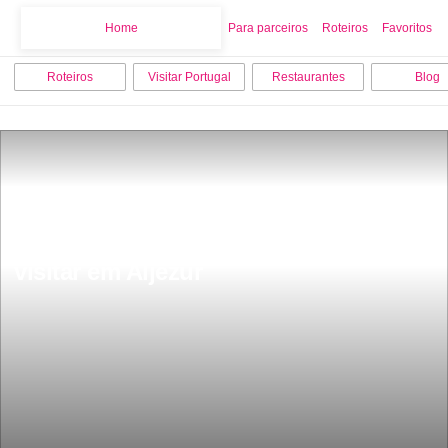
Home
Home
Para parceiros
Roteiros
Favoritos
Roteiros
Visitar Portugal
Restaurantes
Blog
Os 10 melhores sitios para ver e 
visitar em Aljezur