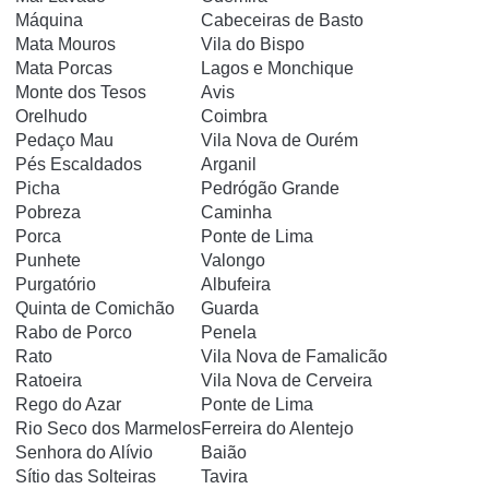
Máquina
Cabeceiras de Basto
Mata Mouros
Vila do Bispo
Mata Porcas
Lagos e Monchique
Monte dos Tesos
Avis
Orelhudo
Coimbra
Pedaço Mau
Vila Nova de Ourém
Pés Escaldados
Arganil
Picha
Pedrógão Grande
Pobreza
Caminha
Porca
Ponte de Lima
Punhete
Valongo
Purgatório
Albufeira
Quinta de Comichão
Guarda
Rabo de Porco
Penela
Rato
Vila Nova de Famalicão
Ratoeira
Vila Nova de Cerveira
Rego do Azar
Ponte de Lima
Rio Seco dos Marmelos
Ferreira do Alentejo
Senhora do Alívio
Baião
Sítio das Solteiras
Tavira