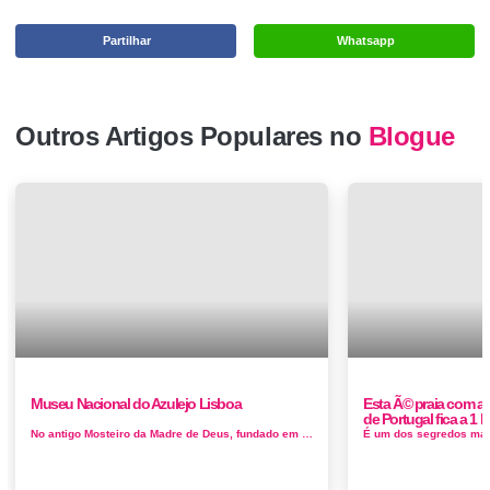
Partilhar
Whatsapp
Outros Artigos Populares no
Blogue
Museu Nacional do Azulejo Lisboa
Esta Ã© praia com a 
de Portugal fica a 1 
No antigo Mosteiro da Madre de Deus, fundado em 1509 pela rainha D. Leonor, está hoje instalado este museu de características úni...