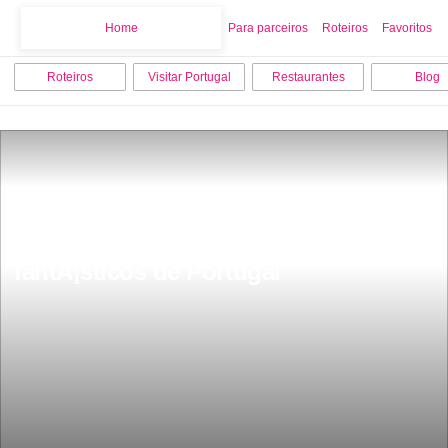
Home
Home
Para parceiros
Roteiros
Favoritos
Roteiros
Visitar Portugal
Restaurantes
Blog
50 terras com os nomes mais 
fantÃ¡sticos de Portugal