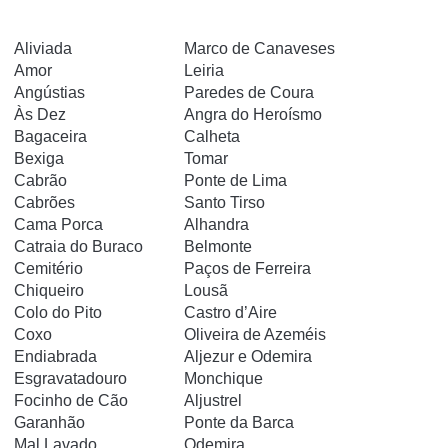
Aliviada
Marco de Canaveses
Amor
Leiria
Angústias
Paredes de Coura
Às Dez
Angra do Heroísmo
Bagaceira
Calheta
Bexiga
Tomar
Cabrão
Ponte de Lima
Cabrões
Santo Tirso
Cama Porca
Alhandra
Catraia do Buraco
Belmonte
Cemitério
Paços de Ferreira
Chiqueiro
Lousã
Colo do Pito
Castro d’Aire
Coxo
Oliveira de Azeméis
Endiabrada
Aljezur e Odemira
Esgravatadouro
Monchique
Focinho de Cão
Aljustrel
Garanhão
Ponte da Barca
Mal Lavado
Odemira