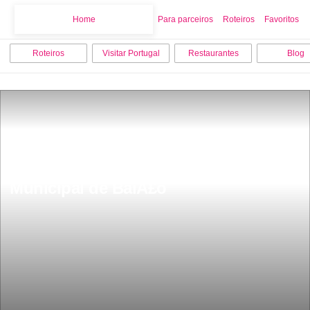
Home
Home
Para parceiros
Roteiros
Favoritos
Roteiros
Visitar Portugal
Restaurantes
Blog
NÃºcleo de Arqueologia do Museu 
Municipal de BaiÃ£o