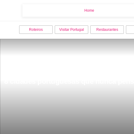
Home
Home
Roteiros
Visitar Portugal
Restaurantes
8 cidades portuguesas que nunca penso