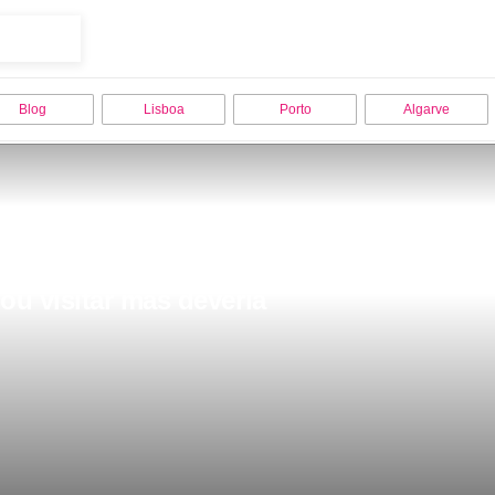
Blog
Lisboa
Porto
Algarve
u visitar mas deveria