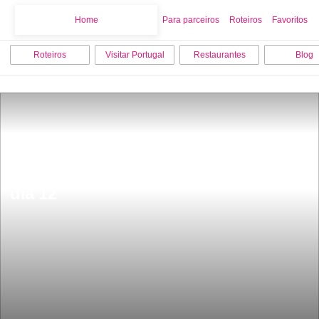
Home
Home
Para parceiros
Roteiros
Favoritos
Roteiros
Visitar Portugal
Restaurantes
Blog
hÃ¡ cruzeiros grÃ¡tis em Lisboa atÃ© 
dia 12