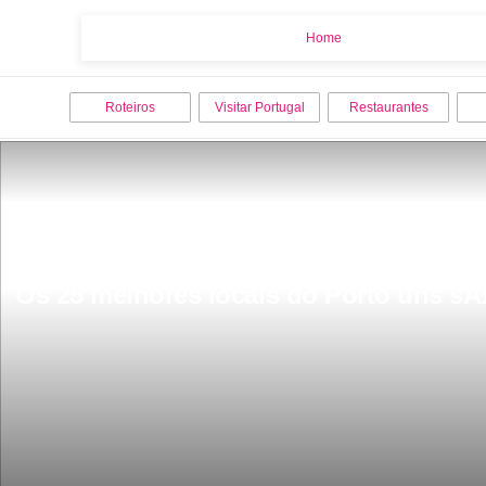
Home
Home
Roteiros
Visitar Portugal
Restaurantes
Os 25 melhores locais do Porto uns sÃ