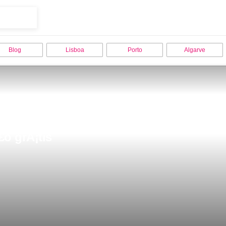
Blog
Lisboa
Porto
Algarve
£o grÃ¡tis