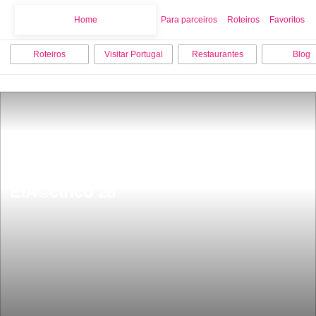
Home
Home
Para parceiros
Roteiros
Favoritos
Roteiros
Visitar Portugal
Restaurantes
Blog
Faz um Roteiro em Lisboa no 
ElÃ©ctrico 28