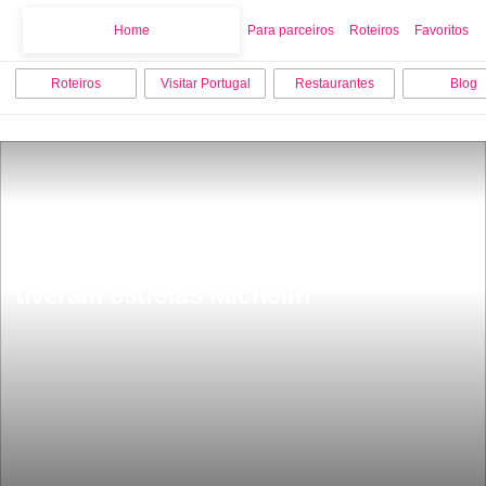
Home
Home
Para parceiros
Roteiros
Favoritos
Roteiros
Visitar Portugal
Restaurantes
Blog
Restauraurante em Portugal que jÃ¡ 
tiveram estrelas Michelin