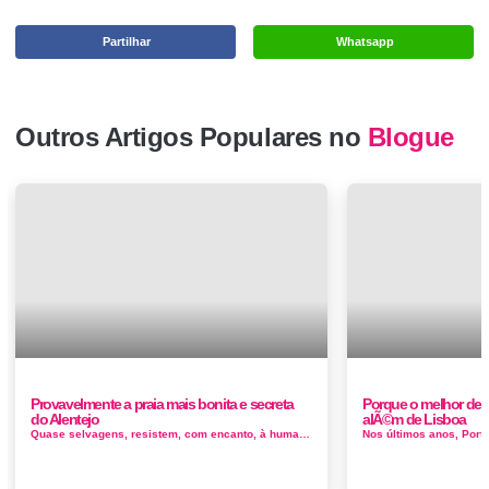
Partilhar
Whatsapp
Outros Artigos Populares no
Blogue
Provavelmente a praia mais bonita e secreta
Porque o melhor de 
do Alentejo
alÃ©m de Lisboa
Quase selvagens, resistem, com encanto, à humanização e à degradação do meio que se verificam noutros cantos...