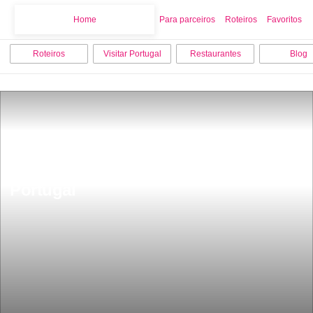
Home
Home
Para parceiros
Roteiros
Favoritos
Roteiros
Visitar Portugal
Restaurantes
Blog
7 Escapadinhas romÃ¢nticas 
inesqueciÂ­veis de Norte a Sul de 
Portugal