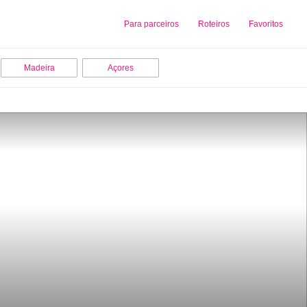
Sobre nós
Para parceiros
Adicionar uma Empresa
Roteiros
Favoritos
Madeira
Açores