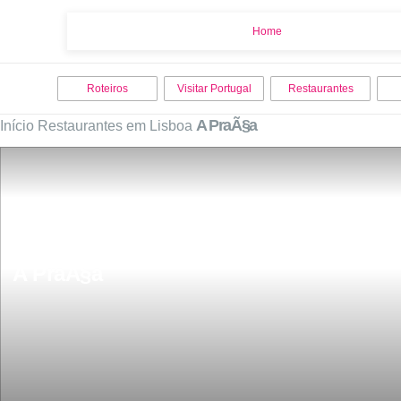
Home
Home
Roteiros
Visitar Portugal
Restaurantes
A PraÃ§a
Início
Restaurantes em Lisboa
A PraÃ§a