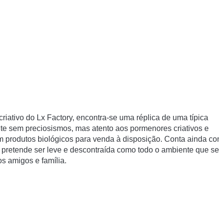
riativo do Lx Factory, encontra-se uma réplica de uma tí­pica
nte sem preciosismos, mas atento aos pormenores criativos e
om produtos biológicos para venda à disposição. Conta ainda c
 pretende ser leve e descontraí­da como todo o ambiente que se
s amigos e famí­lia.