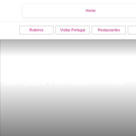
Home
Home
Roteiros
Visitar Portugal
Restaurantes
Onde passar o RÃ©veillon no Porto