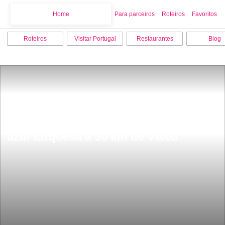
Home
Home
Para parceiros
Roteiros
Favoritos
Roteiros
Visitar Portugal
Restaurantes
Blog
Uma gruta secreta com uma lagoa 
azul turquesa a 30 km de Viseu