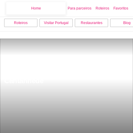
Home
Home
Para parceiros
Roteiros
Favoritos
Roteiros
Visitar Portugal
Restaurantes
Blog
15 melhores coisas para fazer em 
Cantanhede