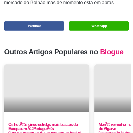
mercado do
Bolhão mas de momento esta em abras
Partilhar
Whatsapp
Outros Artigos Populares no
Blogue
Os hotÃ©is cinco estrelas mais baratos da
MarÃ© vermelha inte
Europa um Ã© PortuguÃ©s
do Algarve
Claro que pensou em dar um presente um hotel cinco estrelas, mas quando olha para o seu bolso. O mecanismo de busca de hoteis elaboramos uma list...