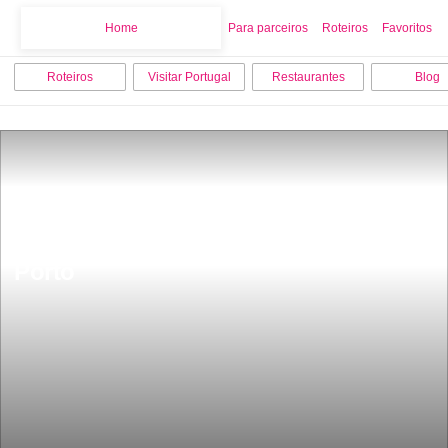
Home
Home
Para parceiros
Roteiros
Favoritos
Roteiros
Visitar Portugal
Restaurantes
Blog
25 locais obrigatÃ³rias para visitar no 
Porto