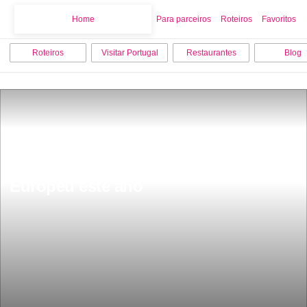
Home
Home
Para parceiros
Roteiros
Favoritos
Roteiros
Visitar Portugal
Restaurantes
Blog
Braga Ã© o segundo Melhor Destino 
Europeu este ano