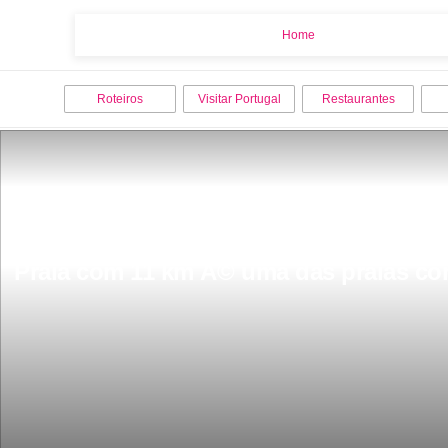
Home
Home
Roteiros
Visitar Portugal
Restaurantes
Praia com 11 km Ã© uma das praias co