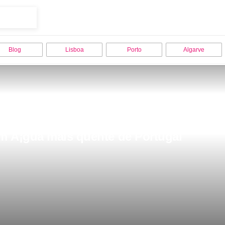
Blog
Lisboa
Porto
Algarve
m Ã¡gua mais quente de Portugal