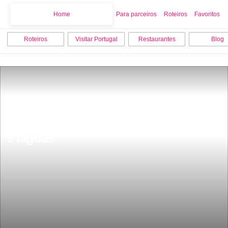
Home
Home
Para parceiros
Roteiros
Favoritos
Roteiros
Visitar Portugal
Restaurantes
Blog
Um dos rios mais bonitos e secretos 
de Portugal estÃ¡ repleto de cascatas 
e lagoas