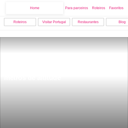
Home
Home
Para parceiros
Roteiros
Favoritos
Roteiros
Visitar Portugal
Restaurantes
Blog
Este Ã© um dos castelos mais 
bonitos do Alentejo a mais de 800 
metros de altitude