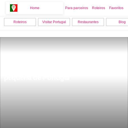
Home
Home
Para parceiros
Roteiros
Favoritos
Roteiros
Visitar Portugal
Restaurantes
Blog
Fica a 1 hora do Porto aldeia mais 
pequena de Portugal