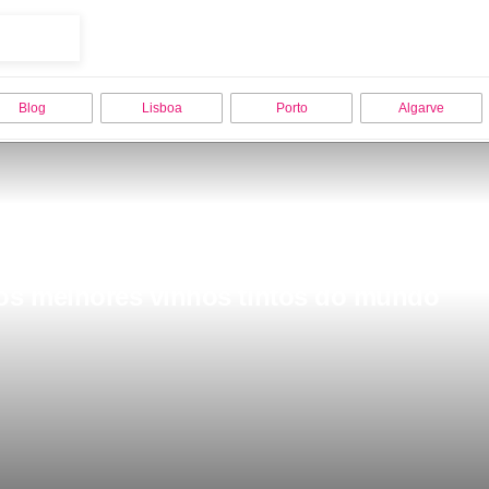
Blog
Lisboa
Porto
Algarve
os melhores vinhos tintos do mundo