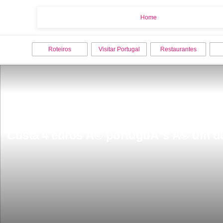
Home
Home
Roteiros
Visitar Portugal
Restaurantes
Custa 4 euros Ã© portuguÃªs Ã© um d