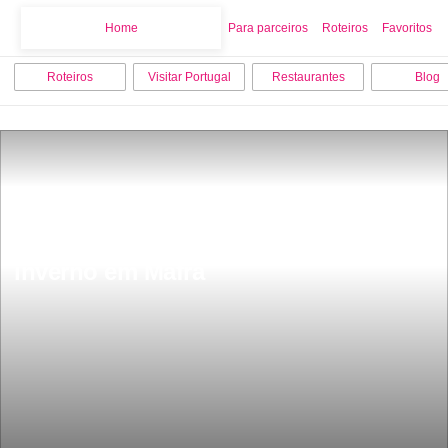
Home
Home
Para parceiros
Roteiros
Favoritos
Roteiros
Visitar Portugal
Restaurantes
Blog
As 15 melhores coisas para fazer no 
inverno em Mafra