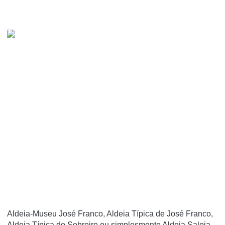
Aldeia-Museu José Franco, Aldeia Típica de José Franco,
Aldeia Típica do Sobreiro ou simplesmente Aldeia Saloia.