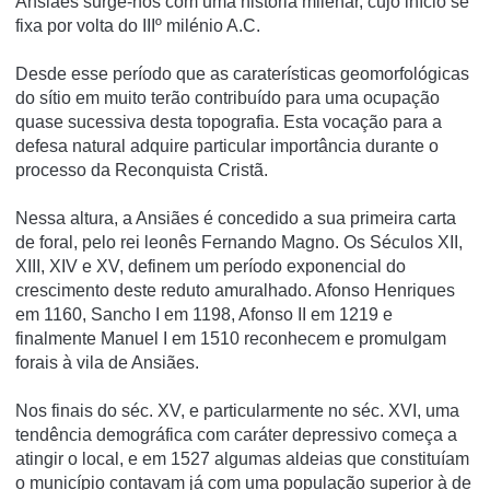
Ansiães surge-nos com uma história milenar, cujo início se
fixa por volta do IIIº milénio A.C.
Desde esse período que as caraterísticas geomorfológicas
do sítio em muito terão contribuído para uma ocupação
quase sucessiva desta topografia. Esta vocação para a
defesa natural adquire particular importância durante o
processo da Reconquista Cristã.
Nessa altura, a Ansiães é concedido a sua primeira carta
de foral, pelo rei leonês Fernando Magno. Os Séculos XII,
XIII, XIV e XV, definem um período exponencial do
crescimento deste reduto amuralhado. Afonso Henriques
em 1160, Sancho I em 1198, Afonso II em 1219 e
finalmente Manuel I em 1510 reconhecem e promulgam
forais à vila de Ansiães.
Nos finais do séc. XV, e particularmente no séc. XVI, uma
tendência demográfica com caráter depressivo começa a
atingir o local, e em 1527 algumas aldeias que constituíam
o município contavam já com uma população superior à de