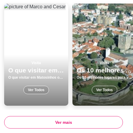
Visita
Visita
O que visitar em Matosinhos os 9 melhores locais
Os 10 melhores lugares para visitar em BraganÃ§a
O que visitar em Matosinhos os 9 melhores locais
Os 10 melhores lugares para visitar em BraganÃ§a
Ver Todos
Ver Todos
Ver mais