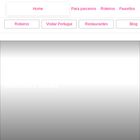
Home
Home
Para parceiros
Roteiros
Favoritos
Roteiros
Visitar Portugal
Restaurantes
Blog
O que visitar em BraganÃ§a os 7 
melhores locais