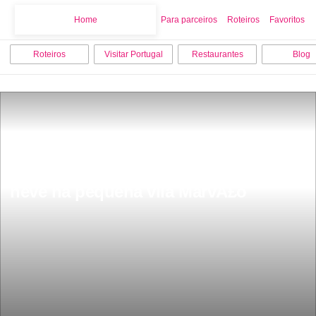
Home
Home
Para parceiros
Roteiros
Favoritos
Roteiros
Visitar Portugal
Restaurantes
Blog
Quando o Alentejo acordou cheio de 
neve na pequena vila MarvÃ£o