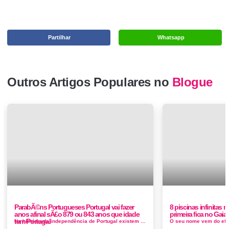
Partilhar
Whatsapp
Outros Artigos Populares no
Blogue
ParabÃ©ns Portugueses Portugal vai fazer
8 piscinas infinitas 
anos afinal sÃ£o 879 ou 843 anos que idade
primeira fica no Gaia
tem Portugal
Na história da independência de Portugal existem duas grandes datas. A primeira diz respeito ao reconhecimento por parte de Afonso VII, d...