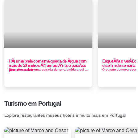
HÃ¡ uma praia com uma queda de Ã¡gua com
EsqueÃ§a o verÃ£o a
mais de 50 metros Ã© um autÃªntico paraÃ­so
este fim de semana
para descobrir
Com acesso por uma estrada de terra batida a sul da Zambujeira do Mar, em pleno Parque Natural do Sudoeste Alentejano e Costa Vicentina, a Praia dos A...
Turismo em Portugal
Explora restaurantes museus hoteis e muito mais em Portugal