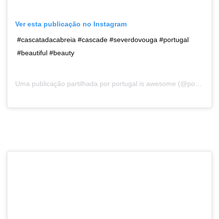
Ver esta publicação no Instagram
#cascatadacabreia #cascade #severdovouga #portugal
#beautiful #beauty
Uma publicação partilhada por
portugal is awesome
(@portugal.is.awesome) a29 de Abr, 2017 às 1:20 PDT