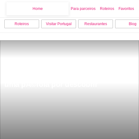
Home
Home
Para parceiros
Roteiros
Favoritos
Roteiros
Visitar Portugal
Restaurantes
Blog
Sever do Vouga a 1 hora de Aveiro Ã© 
uma pÃ©rola por descobrir