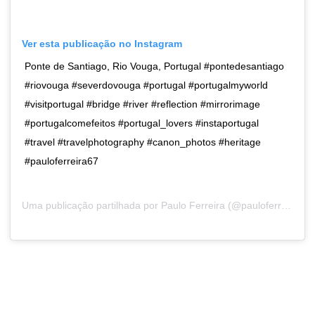
Ver esta publicação no Instagram
Ponte de Santiago, Rio Vouga, Portugal #pontedesantiago
#riovouga #severdovouga #portugal #portugalmyworld
#visitportugal #bridge #river #reflection #mirrorimage
#portugalcomefeitos #portugal_lovers #instaportugal
#travel #travelphotography #canon_photos #heritage
#pauloferreira67
Uma publicação partilhada por
Paulo Ferreira
(@pauloferreira67) a31 de Jan, 2019 às 9:45 PST