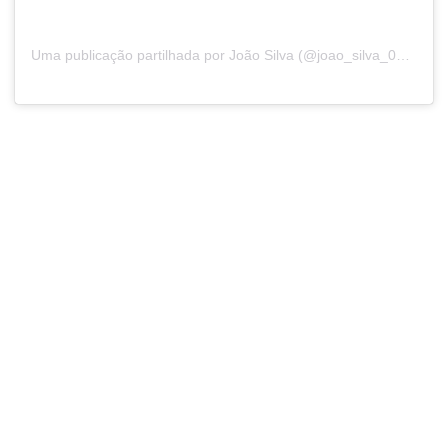
Uma publicação partilhada por
João Silva
(@joao_silva_014) a23 de Abr, 2017 às 11:12 PDT