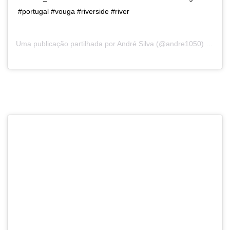
#portugal #vouga #riverside #river
Uma publicação partilhada por
André Silva
(@andre1050) a21 de Ago, 2018 às 9:25 PDT