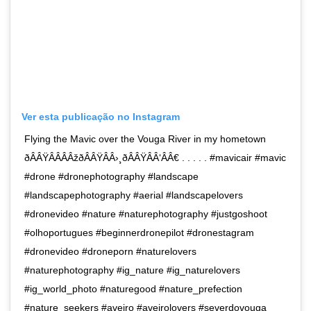
Ver esta publicação no Instagram
Flying the Mavic over the Vouga River in my hometown
ðÂÂŸÂÂÂÂžðÂÂŸÂÂ›¸ðÂÂŸÂÂ‘ÂÂ€ . . . . . #mavicair #mavic
#drone #dronephotography #landscape
#landscapephotography #aerial #landscapelovers
#dronevideo #nature #naturephotography #justgoshoot
#olhoportugues #beginnerdronepilot #dronestagram
#dronevideo #droneporn #naturelovers
#naturephotography #ig_nature #ig_naturelovers
#ig_world_photo #naturegood #nature_prefection
#nature_seekers #aveiro #aveirolovers #severdovouga