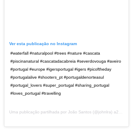
Ver esta publicação no Instagram
#waterfall #naturalpool #trees #nature #cascata
#piscinanatural #cascatadacabreia #severdovouga #aveiro
#portugal #europe #igersportugal #igers #picoftheday
#portugalalive #shooters_pt #portugaldenorteasul
#portugal_lovers #super_portugal #sharing_portugal
#loves_portugal #travelling
Uma publicação partilhada por
João Santos
(@johnlra) a25 de Set, 2018 às 2:15 PDT