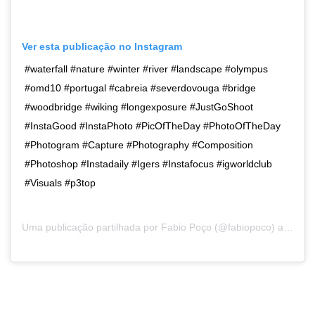
Ver esta publicação no Instagram
#waterfall #nature #winter #river #landscape #olympus
#omd10 #portugal #cabreia #severdovouga #bridge
#woodbridge #wiking #longexposure #JustGoShoot
#InstaGood #InstaPhoto #PicOfTheDay #PhotoOfTheDay
#Photogram #Capture #Photography #Composition
#Photoshop #Instadaily #Igers #Instafocus #igworldclub
#Visuals #p3top
Uma publicação partilhada por
Fabio Poço
(@fabiopoco) a9 de Fev, 2019 às 6:21 PST