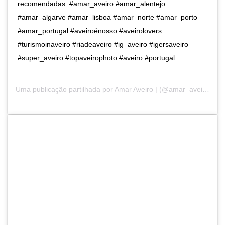
recomendadas: #amar_aveiro #amar_alentejo
#amar_algarve #amar_lisboa #amar_norte #amar_porto
#amar_portugal #aveiroénosso #aveirolovers
#turismoinaveiro #riadeaveiro #ig_aveiro #igersaveiro
#super_aveiro #topaveirophoto #aveiro #portugal
Uma publicação partilhada por
Amar Aveiro |
(@amar_aveiro) a18 de Fev, 2019 às 12:06 PST