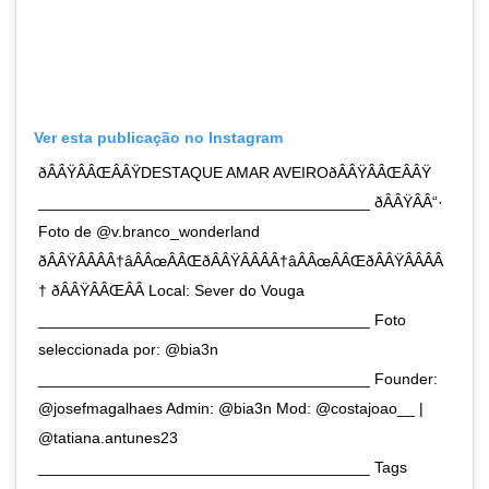
Ver esta publicação no Instagram
ðÂÂŸÂÂŒÂÂŸDESTAQUE AMAR AVEIROðÂÂŸÂÂŒÂÂŸ
______________________________________ ðÂÂŸÂÂ“·
Foto de @v.branco_wonderland
ðÂÂŸÂÂÂÂ†âÂÂœÂÂŒðÂÂŸÂÂÂÂ†âÂÂœÂÂŒðÂÂŸÂÂÂÂ
† ðÂÂŸÂÂŒÂÂ Local: Sever do Vouga
______________________________________ Foto
seleccionada por: @bia3n
______________________________________ Founder:
@josefmagalhaes Admin: @bia3n Mod: @costajoao__ |
@tatiana.antunes23
______________________________________ Tags