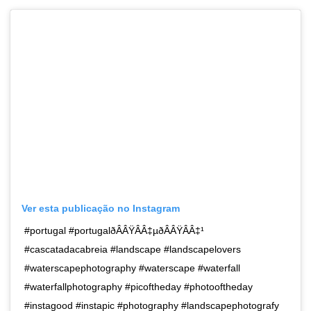
Ver esta publicação no Instagram
#portugal #portugalðÂÂŸÂÂ‡µðÂÂŸÂÂ‡¹
#cascatadacabreia #landscape #landscapelovers
#waterscapephotography #waterscape #waterfall
#waterfallphotography #picoftheday #photooftheday
#instagood #instapic #photography #landscapephotografy