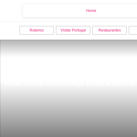
Home
Home
Roteiros
Visitar Portugal
Restaurantes
Praia fluvial no Alentejo eleita a melho