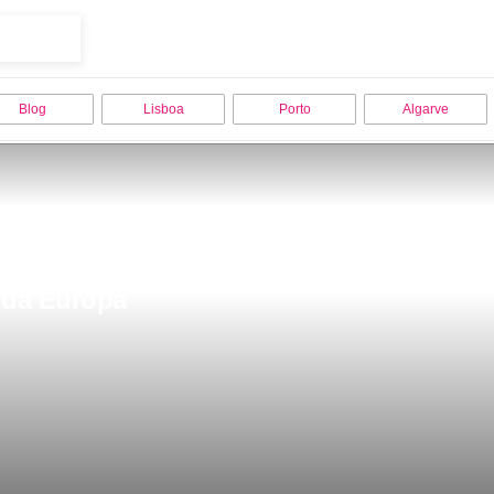
Blog
Lisboa
Porto
Algarve
r da Europa