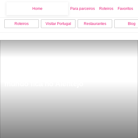
Home
Home
Para parceiros
Roteiros
Favoritos
Roteiros
Visitar Portugal
Restaurantes
Blog
Tem  6 metros de comprimento Ã© 
ponte internacional mais pequena do 
mundo fica no Alentejo