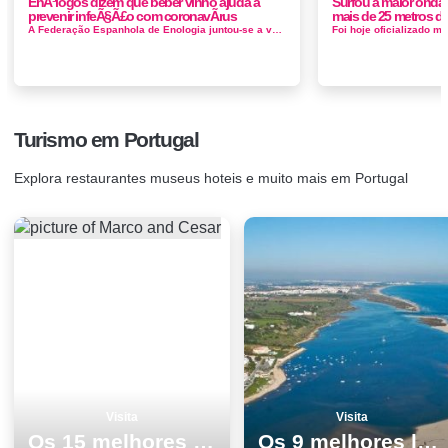
EnÃ³logos dizem que beber vinho ajuda a
Surfou a maior onda
prevenir infeÃ§Ã£o com coronavÃ­rus
mais de 25 metros de
A Federação Espanhola de Enologia juntou-se a vários profissionais do setor para responder a outras questões sobre a Covid...
Turismo em Portugal
Explora restaurantes museus hoteis e muito mais em Portugal
Visita
Visita
Os 15 melhores pontos turisticos para visitar em Peniche
Os 9 melhores locais para visitar em Vila do Bispo