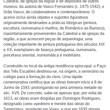
Catedral, de igrejas da região e de depósitos de outros
museus, da autoria de Vasco Fernandes (c. 1475-1542), o
Grão Vasco, de colaboradores e contemporâneos. O
acervo inclui ainda objetos e suportes figurativos
originalmente destinados a práticas litúrgicas (pintura,
escultura, ourivesaria e marfins, do Românico ao Barroco),
maioritariamente provenientes da Catedral e de igrejas da
região, a que acrescem peças de arqueologia, uma
coleção importante de pintura portuguesa dos séculos XIX
e XX, exemplares de faiança portuguesa, ourivesaria,
porcelana oriental, numismática e mobiliário.
Construído no local da antiga residência episcopal, o Paço
dos Três Escalões destinou-se, na origem, a seminário ou
colégio para a formação do clero. Uma lápide
comemorativa certifica que as obras tiveram início a 6 de
Junho de 1593, prolongando-se pela primeira metade do
séc. XVII. De concreto, sabe-se apenas que, por volta de
1613, as obras eram dirigidas por Domingos Rodrigues,
designado como «pedreiro e mestre das obras do
Seminário», residente em Viseu, e que em 1630 alguns