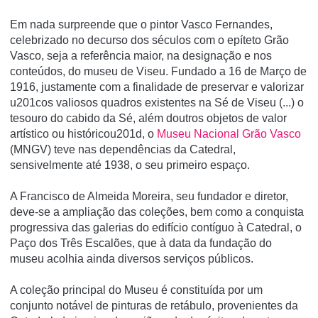
Em nada surpreende que o pintor Vasco Fernandes,
celebrizado no decurso dos séculos com o epí­teto Grão
Vasco, seja a referência maior, na designação e nos
conteúdos, do museu de Viseu. Fundado a 16 de Março de
1916, justamente com a finalidade de preservar e valorizar
u201cos valiosos quadros existentes na Sé de Viseu (...) o
tesouro do cabido da Sé, além doutros objetos de valor
artí­stico ou históricou201d, o
Museu Nacional Grão Vasco
(MNGV) teve nas dependências da Catedral,
sensivelmente até 1938, o seu primeiro espaço.
A Francisco de Almeida Moreira, seu fundador e diretor,
deve-se a ampliação das coleções, bem como a conquista
progressiva das galerias do edifí­cio contí­guo à Catedral, o
Paço dos Três Escalões, que à data da fundação do
museu acolhia ainda diversos serviços públicos.
A coleção principal do Museu é constituí­da por um
conjunto notável de pinturas de retábulo, provenientes da