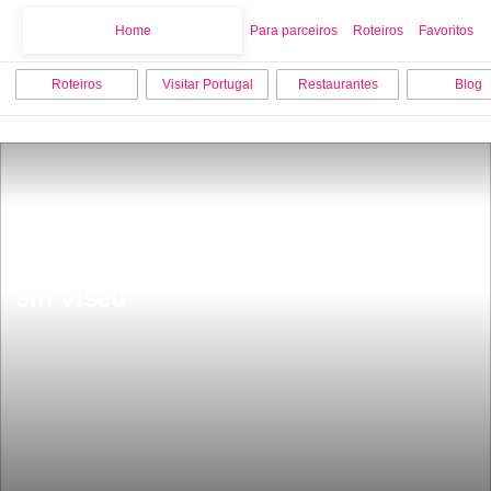
Home
Home
Para parceiros
Roteiros
Favoritos
Roteiros
Visitar Portugal
Restaurantes
Blog
Os 9 melhores sitios para ver e visitar 
em Viseu