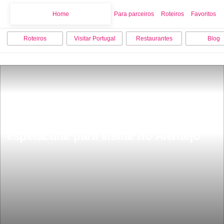
Home
Home
Para parceiros
Roteiros
Favoritos
Roteiros
Visitar Portugal
Restaurantes
Blog
Fica a 150 km de Lisboa a mina mais 
espetacular para visitar no Alentejo