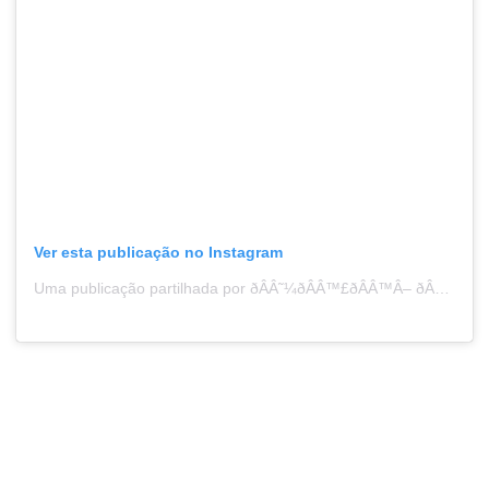
Ver esta publicação no Instagram
Uma publicação partilhada por ðÂÂ˜¼ðÂÂ™£ðÂÂ™Â– ðÂÂ˜¾ðÂÂ™Â–ÌÂðÂÂ™§ðÂÂ™ÂžðÂÂ™£ðÂÂ™Â– ðÂŸÂŒÂ™ (@anna_cariina)