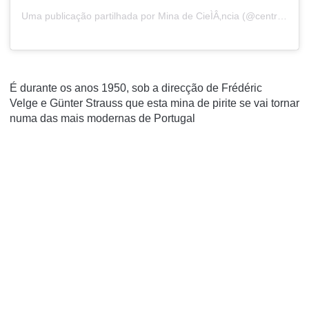
Uma publicação partilhada por Mina de CieÌÂ‚ncia (@centrocienciavivadolousal)
É durante os anos 1950, sob a direcção de Frédéric
Velge e Günter Strauss que esta mina de pirite se vai tornar
numa das mais modernas de Portugal