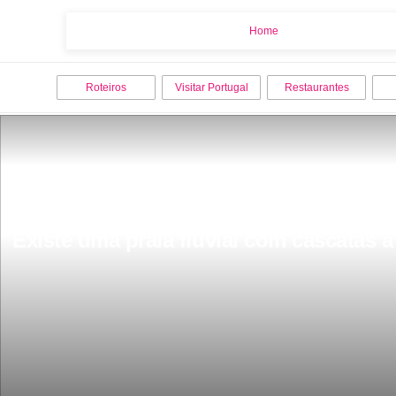
Home
Home
Roteiros
Visitar Portugal
Restaurantes
Existe uma praia fluvial com cascatas a