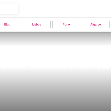
Blog
Lisboa
Porto
Algarve
 90 km de Coimbra esta a encantar os tur