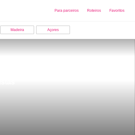
Sobre nós
Para parceiros
Adicionar uma Empresa
Roteiros
Favoritos
Madeira
Açores
istas