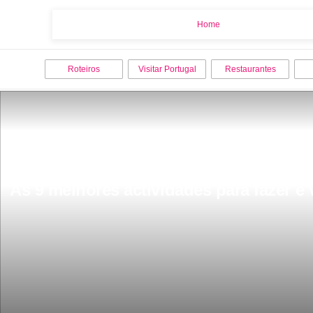
Home
Home
Roteiros
Visitar Portugal
Restaurantes
As 9 melhores actividades para fazer e 