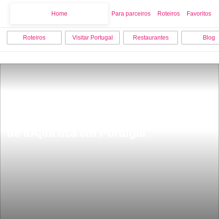
Home
Home
Para parceiros
Roteiros
Favoritos
Roteiros
Visitar Portugal
Restaurantes
Blog
Ã o melhor restaurante italiano fora 
de ItÃ¡lia fica em Portugal