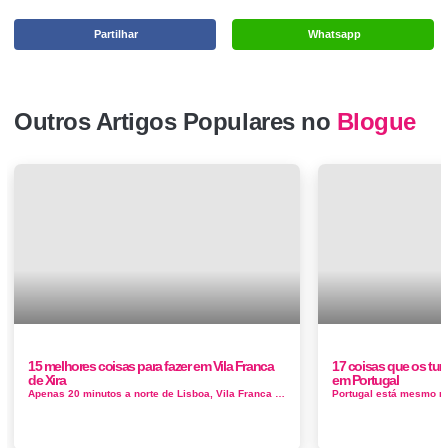
Partilhar
Whatsapp
Outros Artigos Populares no
Blogue
15 melhores coisas para fazer em Vila Franca
17 coisas que os tur
de Xira
em Portugal
Apenas 20 minutos a norte de Lisboa, Vila Franca de Xira encontra-se no rio Tejo, exatamente onde se alarga naquele vasto estuário. A maior e ...