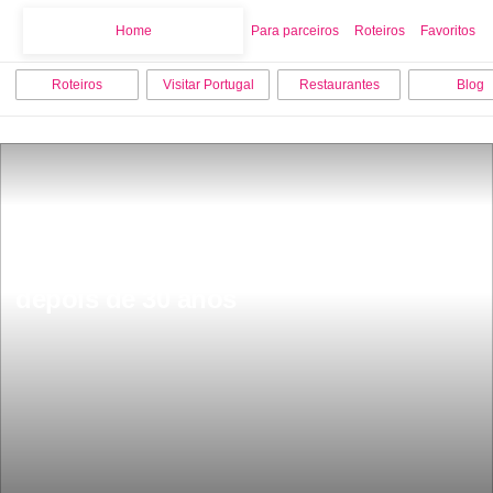
Home
Home
Para parceiros
Roteiros
Favoritos
Roteiros
Visitar Portugal
Restaurantes
Blog
A segunda linha de comboio mais 
bonita de Portugal esta de volta 
depois de 30 anos