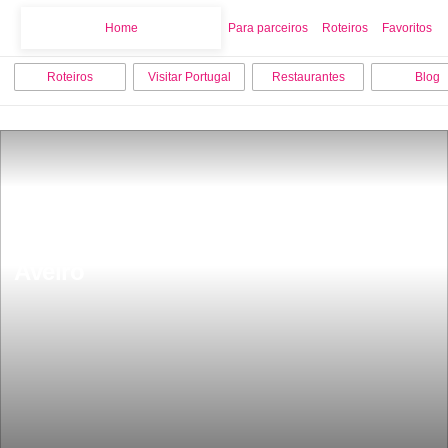
Home
Home
Para parceiros
Roteiros
Favoritos
Roteiros
Visitar Portugal
Restaurantes
Blog
Este Ã© o melhor bolo rei de natal de 
Portugal fica numa pastelaria de 
Aveiro