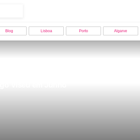
Blog
Lisboa
Porto
Algarve
ego Viseu em Junho