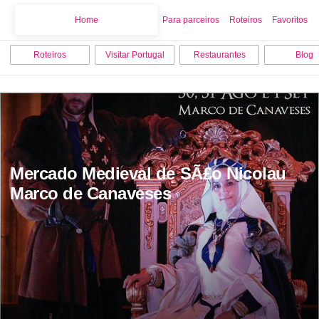
Home
Home
Para parceiros
Roteiros
Favoritos
Roteiros
Visitar Portugal
Restaurantes
Blog
Mercado Medieval de SÃ£o Nicolau 
Marco de Canaveses