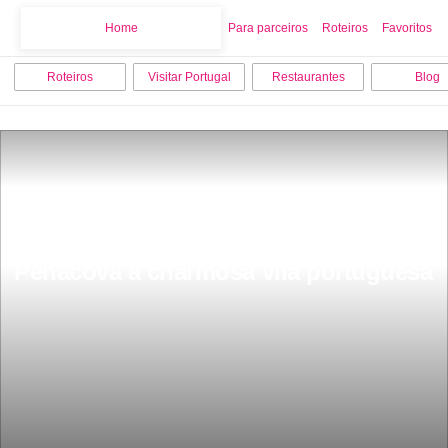
Home
Home
Para parceiros
Roteiros
Favoritos
Roteiros
Visitar Portugal
Restaurantes
Blog
Fica a uma hora de Coimbra 
Penacova a charmosa vila portuguesa