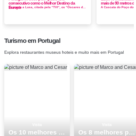
consecutivo como o Melhor Destino da
mais de 90 metros de
Europa
Segundo a Lusa, citada pela “TVI“, os “Óscares do turismo” foram atribuídos na noite de domingo, 1 de novembro, ...
Turismo em Portugal
Explora restaurantes museus hoteis e muito mais em Portugal
Visita
Visita
Os 10 melhores pontos turisticos e passeios em Cascais
Os 8 melhores pontos turisticos e passeios em Odemira