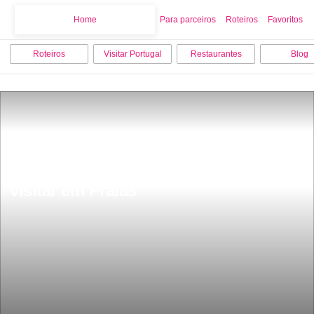
Home
Home
Para parceiros
Roteiros
Favoritos
Roteiros
Visitar Portugal
Restaurantes
Blog
Os 20 melhores sitios para ver e 
visitar em Praias