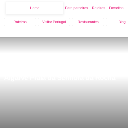
Home
Home
Para parceiros
Roteiros
Favoritos
Roteiros
Visitar Portugal
Restaurantes
Blog
Ã dos locais mais visitados do 
Algarve Praia da Senhora da Rocha 