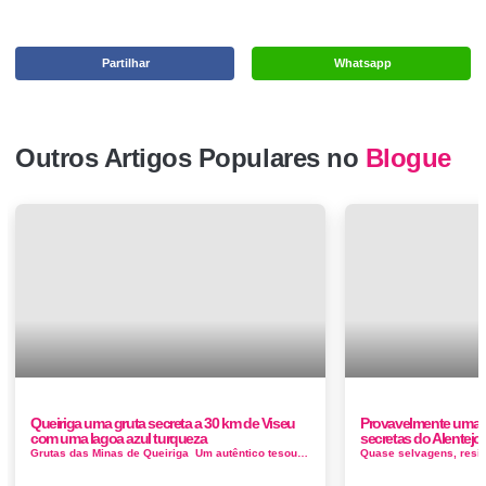
Partilhar
Whatsapp
Outros Artigos Populares no
Blogue
Queiriga uma gruta secreta a 30 km de Viseu
Provavelmente uma d
com uma lagoa azul turqueza
secretas do Alentejo
Grutas das Minas de Queiriga Um autêntico tesouro natural por descobrir. Em tempos, foi uma exploração mineira de onde sa&ia...