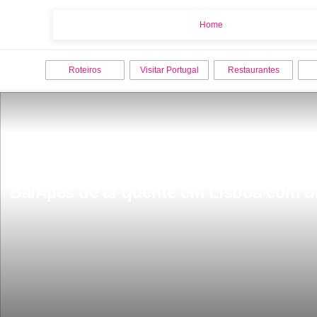
Home
Home
Roteiros
Visitar Portugal
Restaurantes
BalÃµes de ar quente em Lisboa com di