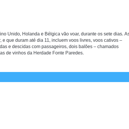
no Unido, Holanda e Bélgica vão voar, durante os sete dias. A
, e que duram até dia 11, incluem voos livres, voos cativos –
idas e descidas com passageiros, dois balões – chamados
vas de vinhos da Herdade Fonte Paredes.
s mas, pelo menos durante um dia, os céus da capital vão
de um de evento que esta pendente, das condições atmosférica
Whatsapp