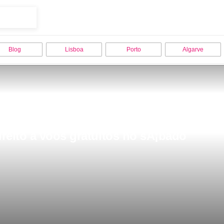
Blog
Lisboa
Porto
Algarve
reito a voos gratuitos no sÃ¡bado