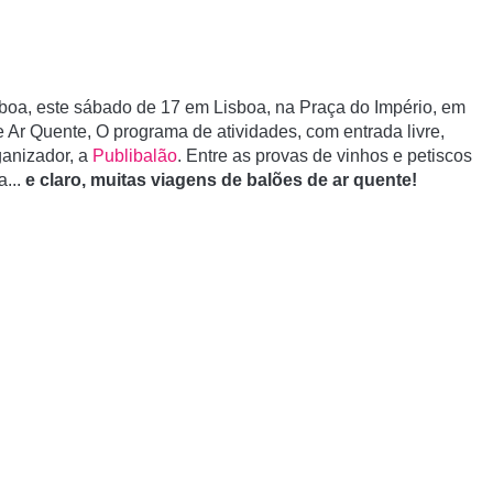
sboa, este sábado de 17 em Lisboa
, na Praça do Império, em
e Ar Quente, O programa de atividades, com entrada livre,
anizador, a
Publibalão
.
Entre as
provas de vinhos
e
petiscos
a
...
e claro, muitas viagens de balões de ar quente!