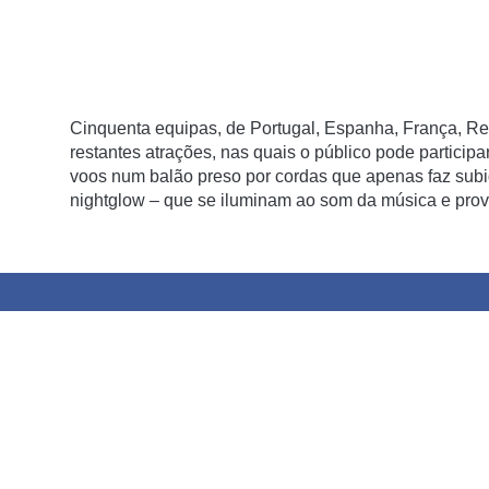
Cinquenta equipas, de Portugal, Espanha, França, Rei
restantes atrações, nas quais o público pode participar
voos num balão preso por cordas que apenas faz sub
nightglow – que se iluminam ao som da música e pro
Balões em Lisboa é coisa pouco vista nos últimos ano
mesmo ganhar um novo colorido. Atenção como trata 
o evento pode ser cancelado
Partilhar