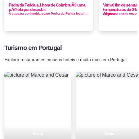
Pedra da Ferida a 1 hora de Coimbra Ã© uma
Vem ai fim de seman
pÃ©rola por descobrir
temperaturas de 34Â
Algarve
A cascata conhecida como Pedra da Ferida localiza-se na Serra do Espinhal, em Penela, próximo do lugar com o nome de Ribeira da ...
Turismo em Portugal
Explora restaurantes museus hoteis e muito mais em Portugal
Visita
Visita