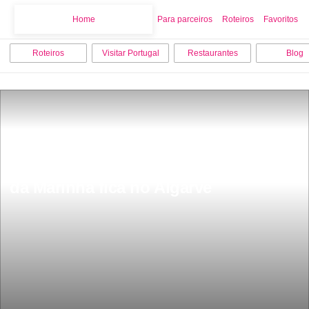
Home
Home
Para parceiros
Roteiros
Favoritos
Roteiros
Visitar Portugal
Restaurantes
Blog
Ã das mais bonitos do mundo Praia 
da Marinha fica no Algarve