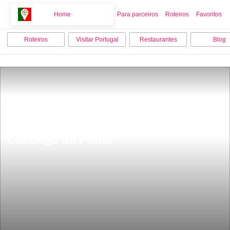
Home
Home
Para parceiros
Roteiros
Favoritos
Roteiros
Visitar Portugal
Restaurantes
Blog
Porto Santo as melhores praias da 
ilha Praia das Pedras Pretas e 
CabeÃ§o da Ponta