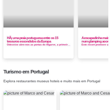
HÃ¡ uma praia portuguesa entre os 15
A escapadinha mais o
tesouros escondidos da Europa
num glamping acorda
Odeceixe abre-nos as portas do Algarve, a primeira aldeia algarvia depois das terras do Alentejo. A praia possui um extenso areal e é nela...
Turismo em Portugal
Explora restaurantes museus hoteis e muito mais em Portugal