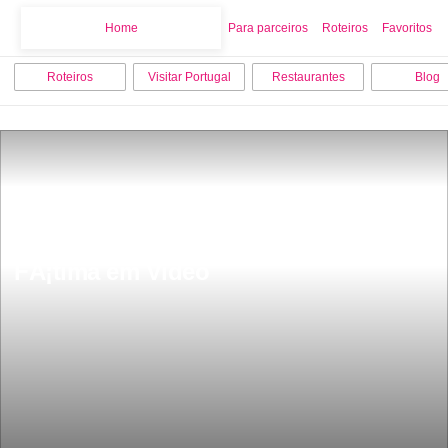
Home
Home
Para parceiros
Roteiros
Favoritos
Roteiros
Visitar Portugal
Restaurantes
Blog
Descobrir e visitar o SantuÃ¡rio de 
FÃ¡tima em Video