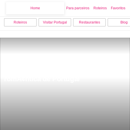
Home
Home
Para parceiros
Roteiros
Favoritos
Roteiros
Visitar Portugal
Restaurantes
Blog
Ã conhecida como Veneza 
portuguesa Aveiro a cidade mais 
romÃ¢ntica de Portugal