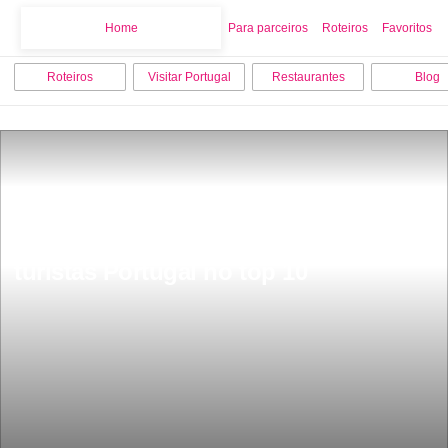
Home
Home
Para parceiros
Roteiros
Favoritos
Roteiros
Visitar Portugal
Restaurantes
Blog
Mais uma boa noticia as naÃ§Ãµes 
mais amigÃ¡veis do mundo para 
turistas Portugal no top 10